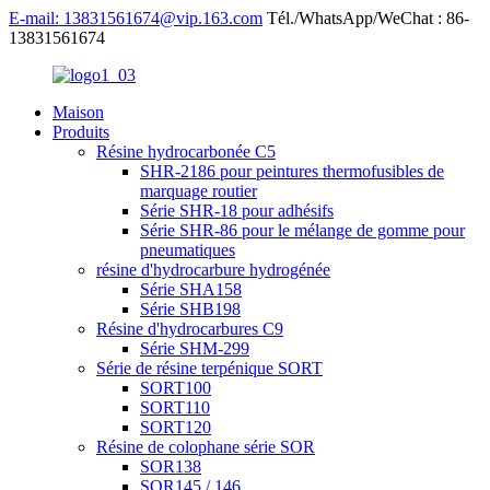
E-mail: 13831561674@vip.163.com
Tél./WhatsApp/WeChat : 86-
13831561674
Maison
Produits
Résine hydrocarbonée C5
SHR-2186 pour peintures thermofusibles de
marquage routier
Série SHR-18 pour adhésifs
Série SHR-86 pour le mélange de gomme pour
pneumatiques
résine d'hydrocarbure hydrogénée
Série SHA158
Série SHB198
Résine d'hydrocarbures C9
Série SHM-299
Série de résine terpénique SORT
SORT100
SORT110
SORT120
Résine de colophane série SOR
SOR138
SOR145 / 146