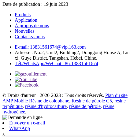
Date de publication : 19 juin 2023
Produits
Application
À propos de nous
Nouvelles
Contactez-nous
E-mail: 13831561674@vip.163.com
Adresse : No.2, Unit2, Building2, Donggong House A, Lin
xi, Guye District, Tangshan, Hebei, Chine.
Tél./WhatsApp/WeChat : 86-13831561674
© Droits d'auteur - 2020-2023 : Tous droits réservés.
Plan du site
-
AMP Mobile
Résine de colophane
,
Résine de pétrole C5
,
résine
terpénique
,
résine d'hydrocarbure
,
résine de pétrole
,
résine
hydrogénée
,
Envoyer un e-mail
WhatsApp
x